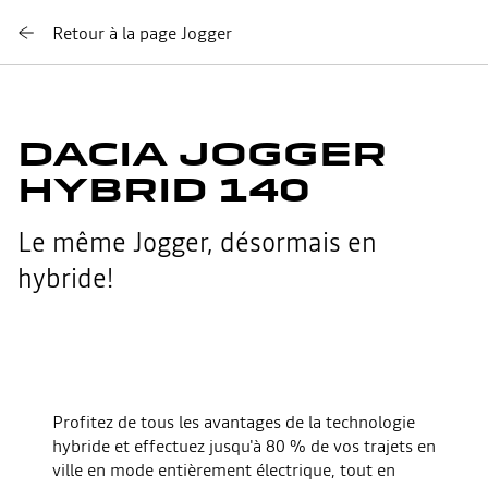
Retour à la page Jogger
DACIA JOGGER
HYBRID 140
Le même Jogger, désormais en
hybride!
Youtube est désactivé. Autorisez le dépôt de cookies social
pour accéder au contenu. (CTA - Autoriser)
Profitez de tous les avantages de la technologie
hybride et effectuez jusqu'à 80 % de vos trajets en
REFUSER
ville en mode entièrement électrique, tout en