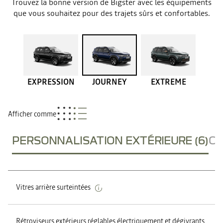
Trouvez la bonne version de Bigster avec les équipements
que vous souhaitez pour des trajets sûrs et confortables.
EXPRESSION
JOURNEY
EXTREME
Afficher comme
PERSONNALISATION EXTÉRIEURE (6)
CO
Vitres arrière surteintées
Rétroviseurs extérieurs réglables électriquement et dégivrants,