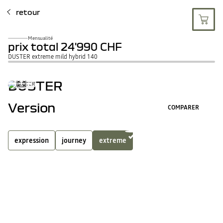
retour
Mensualité
prix total
24'990 CHF
DUSTER extreme mild hybrid 140
DUSTER
Version
COMPARER
expression
journey
extreme
full hybrid
mild hybrid
4
Équipements inclus
TOUS LES ÉQUIPEMENT
Barres de toit modulables