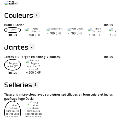
Couleurs
7
Blanc Glacier
inclus
+
700 CHF
+
700 CHF
inclus
+
700 CHF
+
700 CHF
+
70
Jantes
2
Jantes alu Tergan en noire (17 pouces)
inclus
inclus
+
300 CHF
Selleries
2
Tissu gris micro-cloud avec surpiqûres spécifiques en brun cuivre et
inclus
gaufrage logo Dacia