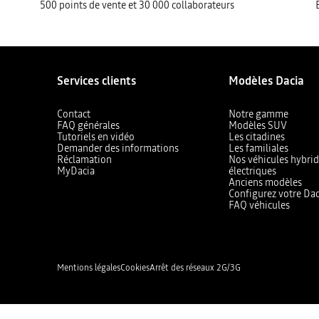
500 points de vente et 30 000 collaborateurs
Services clients
Modèles Dacia
Contact
Notre gamme
FAQ générales
Modèles SUV
Tutoriels en vidéo
Les citadines
Demander des informations
Les familiales
Réclamation
Nos véhicules hybrid
MyDacia
électriques
Anciens modèles
Configurez votre Dac
FAQ véhicules
Mentions légales
Cookies
Arrêt des réseaux 2G/3G