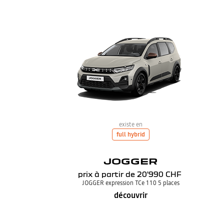
existe en
full hybrid
JOGGER
prix à partir de
20'990 CHF
JOGGER expression TCe 110 5 places
découvrir