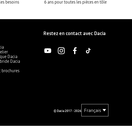
les besoins
6 ans pour toutes les pièces en tôle
Restez en contact avec Dacia
cia
elier
ique Dacia
bride Dacia
et brochures
© Dacia 2017 - 2026