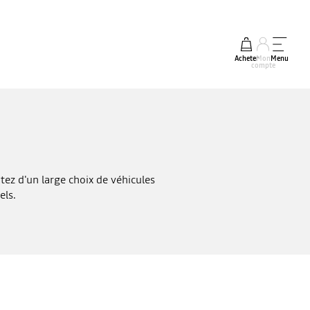
Acheter
Mon
Menu
compte
itez d'un large choix de véhicules
els.