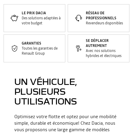
LE PRIX DACIA
RÉSEAU DE
Des solutions adaptées à
PROFESSIONNELS
votre budget
Revendeurs disponibles
SE DÉPLACER
GARANTIES
AUTREMENT
Toutes les garanties de
Avec nos solutions
Renault Group
hybrides et électriques
UN VÉHICULE,
Youtube est désactivé. Autorisez le dépôt de cookies social
pour accéder au contenu. (CTA - Autoriser)
PLUSIEURS
REFUSER
UTILISATIONS
J'ACCEPTE
Optimisez votre flotte et optez pour une mobilité
simple, durable et économique! Chez Dacia, nous
vous proposons une large gamme de modèles