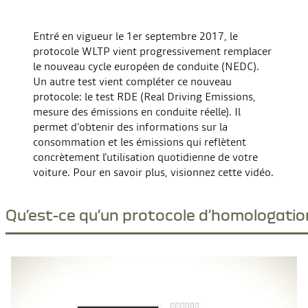
Youtube est désactivé. Autorisez le dépôt de cookies social
Entré en vigueur le 1er septembre 2017, le
pour accéder au contenu. (CTA - Autoriser)
protocole WLTP vient progressivement remplacer
le nouveau cycle européen de conduite (NEDC).
REFUSER
Un autre test vient compléter ce nouveau
protocole: le test RDE (Real Driving Emissions,
J'ACCEPTE
mesure des émissions en conduite réelle). Il
permet d’obtenir des informations sur la
consommation et les émissions qui reflètent
concrètement l’utilisation quotidienne de votre
voiture. Pour en savoir plus, visionnez cette vidéo.
Qu’est-ce qu’un protocole d’homologatio