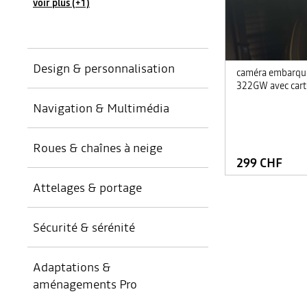
voir plus (+1)
Design & personnalisation
caméra embarqu
322GW avec cart
Navigation & Multimédia
Intérieur
(
1
)
Roues & chaînes à neige
Autoradio
(
1
)
299 CHF
Haut-parleurs & caissons
(
3
)
Attelages & portage
Chaînes & chaussettes neige
(
6
)
Connectivité & télématique
(
1
)
Enjoliveurs
(
7
)
Sécurité & sérénité
Téléphonie
Attelages
(
4
)
(
23
)
Jantes
(
3
)
Barres de toit
(
1
)
voir plus (+1)
Adaptations &
Aide au stationnement
(
2
)
aménagements Pro
Coffres de toit
(
2
)
Secours et signalisation
(
11
)