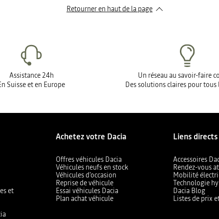
Retourner en haut de la page
Assistance 24h
Un réseau au savoir-faire 
En Suisse et en Europe
Des solutions claires pour tous 
Achetez votre Dacia
Liens directs
Offres véhicules Dacia
Accessoires Da
Véhicules neufs en stock
Rendez-vous at
Véhicules d'occasion
Mobilité électr
Reprise de véhicule
Technologie hy
es et
Essai véhicules Dacia
Dacia Blog
Plan achat véhicule
Listes de prix 
ia