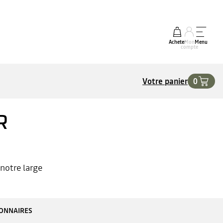
Acheter
Mon
Menu
compte
Votre panier
0
R
notre large
IONNAIRES