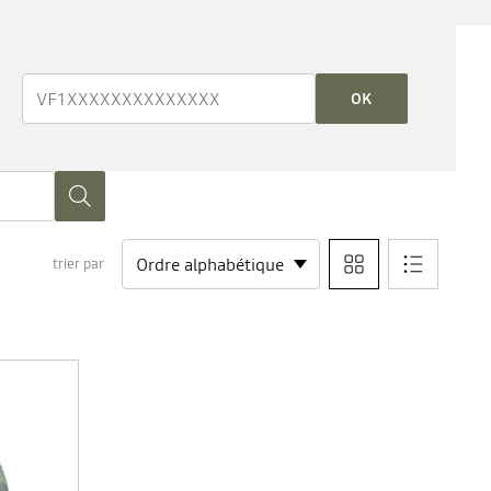
OK
trier par