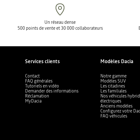
Porte-skis
(
1
)
Antivols
(
6
)
voir plus (+1)
Siège enfant
(
1
)
Un réseau dense
500 points de vente et 30 000 collaborateurs
Services clients
Modèles Dacia
Contact
Notre gamme
FAQ générales
Modèles SUV
Tutoriels en vidéo
Les citadines
Demander des informations
Les familiales
Réclamation
Nos véhicules hybrid
MyDacia
électriques
Anciens modèles
Configurez votre Dac
FAQ véhicules