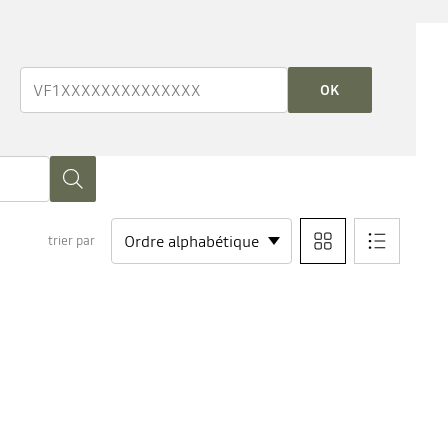
OK
trier par