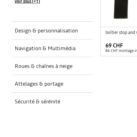
voir plus (+1)
Design & personnalisation
boîtier stop and 
69 CHF
Navigation & Multimédia
Extérieur
(
2
)
86 CHF montage in
Intérieur
(
4
)
Roues & chaînes à neige
Haut-parleurs & caissons
(
7
)
Connectivité & télématique
(
1
)
Attelages & portage
Chaînes & chaussettes neige
(
3
)
Téléphonie
(
5
)
Enjoliveurs
(
10
)
Sécurité & sérénité
Vidéo
Attelages
(
2
)
(
18
)
Jantes
(
15
)
Barres de toit
(
3
)
Aide au stationnement
(
3
)
Coffres de toit
(
6
)
Secours et signalisation
(
10
)