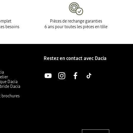
complet
Pièces de rechange garanties
les besoins
6 ans pour toutes les pièces en tôle
Restez en contact avec Dacia
cia
elier
ique Dacia
bride Dacia
et brochures