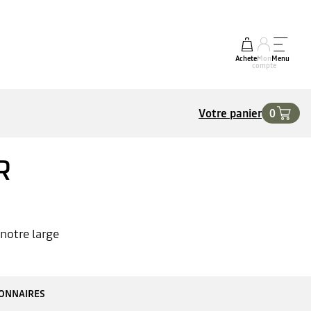
Acheter
Mon
Menu
compte
Votre panier
0
R
notre large
IONNAIRES