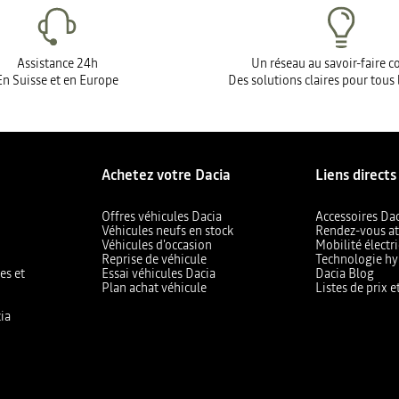
Assistance 24h
Un réseau au savoir-faire 
En Suisse et en Europe
Des solutions claires pour tous 
Achetez votre Dacia
Liens directs
Offres véhicules Dacia
Accessoires Da
Véhicules neufs en stock
Rendez-vous at
Véhicules d'occasion
Mobilité électr
Reprise de véhicule
Technologie hy
es et
Essai véhicules Dacia
Dacia Blog
Plan achat véhicule
Listes de prix 
ia