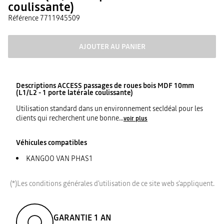
coulissante)
Référence
7711945509
AJOUTER AU PANIER
Descriptions
ACCESS passages de roues bois MDF 10mm
(L1/L2 - 1 porte latérale coulissante)
Utilisation standard dans un environnement secIdéal pour les
clients qui recherchent une bonne
...
voir plus
Véhicules compatibles
KANGOO VAN PHAS1
(*)Les conditions générales d'utilisation de ce site web s'appliquent.
GARANTIE 1 AN