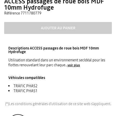
ACCESS passages de roue bois MDF
10mm Hydrofuge
Référence
7711780779
AJOUTER AU PANIER
Descriptions
ACCESS passages de roue bois MDF 10mm
Hydrofuge
Utilisation standard dans un environnement secIdéal pour les
flottes renouvelant leur parc chaque
...
voir plus
Véhicules compatibles
TRAFIC PHAS2
TRAFIC PHAS1
(*)Les conditions générales d'utilisation de ce site web s'appliquent.