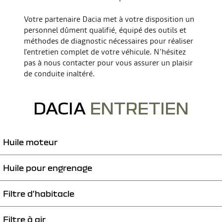
Votre partenaire Dacia met à votre disposition un
personnel dûment qualifié, équipé des outils et
méthodes de diagnostic nécessaires pour réaliser
l’entretien complet de votre véhicule. N’hésitez
pas à nous contacter pour vous assurer un plaisir
de conduite inaltéré.
DACIA
ENTRETIEN
Huile moteur
Huile pour engrenage
L’huile moteur
lubrifie les composants mobiles du moteur et les
protège de l’abrasion. Il est donc essentiel
Filtre d’habitacle
L’huile
pour engrenage
assure un changement de rapports plus doux.
de contrôler régulièrement le niveau d’huile moteur et de le
compléter, le cas échéant
Vérifiez régulièrement le niveau d’huile pour engrenage et
Si le voyant d’avertissement s’allume, contactez impérativement
Filtre à air
Le filtre d’habitacle
(également appelé filtre à pollen) vous protège