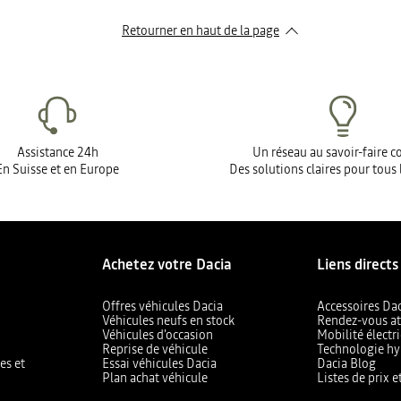
Retourner en haut de la page
Assistance 24h
Un réseau au savoir-faire 
En Suisse et en Europe
Des solutions claires pour tous 
Achetez votre Dacia
Liens directs
Offres véhicules Dacia
Accessoires Da
Véhicules neufs en stock
Rendez-vous at
Véhicules d'occasion
Mobilité électr
Reprise de véhicule
Technologie hy
es et
Essai véhicules Dacia
Dacia Blog
Plan achat véhicule
Listes de prix 