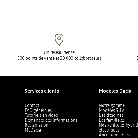
Un réseau dense
500 points de vente et 30 000 collaborateurs
Services clients
Modèles Dacia
Contact
Notre gamme
FAQ générales
Modèles SUV
Tutoriels en vidéo
Les citadines
Demander des informations
Les familiales
Réclamation
Nos véhicules hybrid
MyDacia
électriques
Anciens modèles