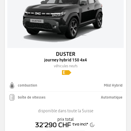
DUSTER
journey hybrid 150 4x4
véhicules neufs
combustion
Mild Hybrid
boîte de vitesses
Automatique
disponible dans toute la Suisse
prix total
32'290 CHF
tva incl.
*