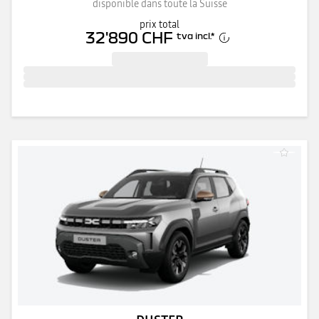
disponible dans toute la Suisse
prix total
32'890 CHF
tva incl.
*