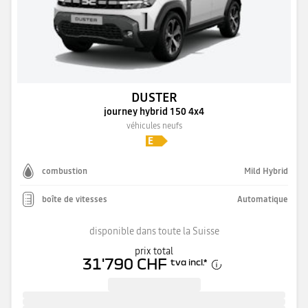
DUSTER
journey hybrid 150 4x4
véhicules neufs
combustion
Mild Hybrid
boîte de vitesses
Automatique
disponible dans toute la Suisse
prix total
31'790 CHF
tva incl.
*