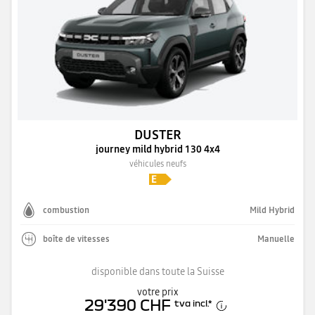
DUSTER
journey mild hybrid 130 4x4
véhicules neufs
combustion
Mild Hybrid
boîte de vitesses
Manuelle
disponible dans toute la Suisse
votre prix
29'390 CHF
tva incl.
*