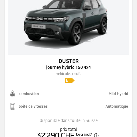
DUSTER
journey hybrid 150 4x4
véhicules neufs
combustion
Mild Hybrid
boîte de vitesses
Automatique
disponible dans toute la Suisse
prix total
32'290 CHF
tva incl.
*