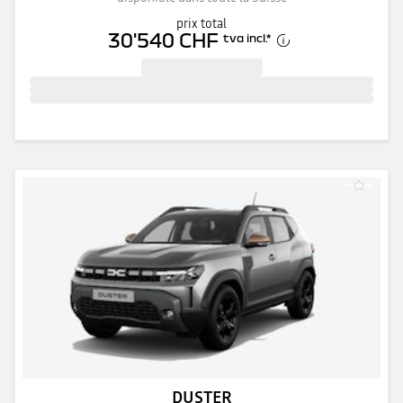
prix total
30'540 CHF
tva incl.
*
DUSTER