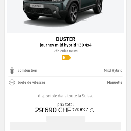
DUSTER
journey mild hybrid 130 4x4
véhicules neufs
combustion
Mild Hybrid
boîte de vitesses
Manuelle
disponible dans toute la Suisse
prix total
29'690 CHF
tva incl.
*