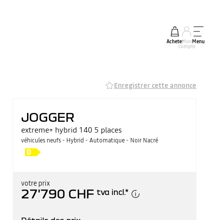
Acheter
Mon
Menu
compte
Enregistrer cette annonce
JOGGER
extreme+ hybrid 140 5 places
véhicules neufs - Hybrid - Automatique - Noir Nacré
votre prix
27'790 CHF
tva incl.
*