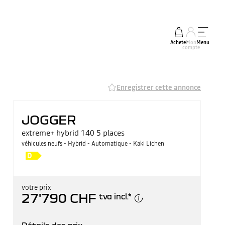
Acheter
Mon
Menu
compte
Enregistrer cette annonce
JOGGER
extreme+ hybrid 140 5 places
véhicules neufs - Hybrid - Automatique - Kaki Lichen
votre prix
27'790 CHF
tva incl.
*