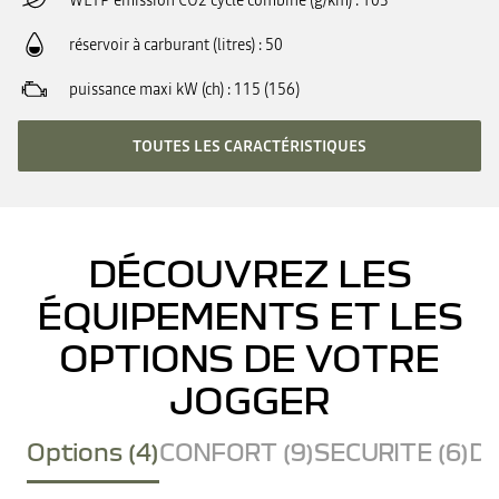
WLTP émission CO2 cycle combiné (g/km)
103
réservoir à carburant (litres)
50
puissance maxi kW (ch)
115 (156)
TOUTES LES CARACTÉRISTIQUES
DÉCOUVREZ LES
ÉQUIPEMENTS ET LES
OPTIONS DE VOTRE
JOGGER
Options (4)
CONFORT (9)
SECURITE (6)
DE