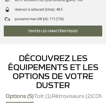
WLTP émission CO2 cycle combiné (g/km)
108
réservoir à carburant (litres)
48.5
puissance maxi kW (ch)
115 (156)
TOUTES LES CARACTÉRISTIQUES
DÉCOUVREZ LES
ÉQUIPEMENTS ET LES
OPTIONS DE VOTRE
DUSTER
Options (5)
Toit (1)
Rétroviseurs (2)
CONF