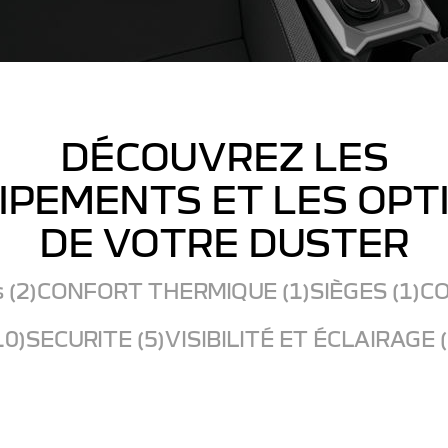
DÉCOUVREZ LES
IPEMENTS ET LES OPT
DE VOTRE DUSTER
 (2)
CONFORT THERMIQUE (1)
SIÈGES (1)
CO
10)
SECURITE (5)
VISIBILITÉ ET ÉCLAIRAGE (