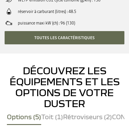
WLTP émission CO2 cycle combiné (g/km)
136
réservoir à carburant (litres)
48.5
puissance maxi kW (ch)
96 (130)
TOUTES LES CARACTÉRISTIQUES
DÉCOUVREZ LES
ÉQUIPEMENTS ET LES
OPTIONS DE VOTRE
DUSTER
Options (5)
Toit (1)
Rétroviseurs (2)
CONF