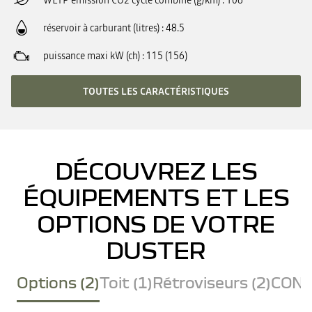
WLTP émission CO2 cycle combiné (g/km)
106
réservoir à carburant (litres)
48.5
puissance maxi kW (ch)
115 (156)
TOUTES LES CARACTÉRISTIQUES
DÉCOUVREZ LES
ÉQUIPEMENTS ET LES
OPTIONS DE VOTRE
DUSTER
Options (2)
Toit (1)
Rétroviseurs (2)
CONF