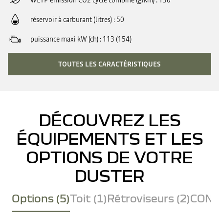
WLTP émission CO2 cycle combiné (g/km)
130
réservoir à carburant (litres)
50
puissance maxi kW (ch)
113 (154)
TOUTES LES CARACTÉRISTIQUES
DÉCOUVREZ LES
ÉQUIPEMENTS ET LES
OPTIONS DE VOTRE
DUSTER
Options (5)
Toit (1)
Rétroviseurs (2)
CONF