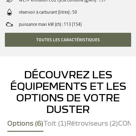
WLTP émission CO2 cycle combiné (g/km)
131
réservoir à carburant (litres)
50
puissance maxi kW (ch)
113 (154)
TOUTES LES CARACTÉRISTIQUES
DÉCOUVREZ LES
ÉQUIPEMENTS ET LES
OPTIONS DE VOTRE
DUSTER
Options (6)
Toit (1)
Rétroviseurs (2)
CONF