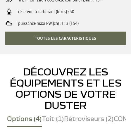
WLTP émission CO2 cycle combiné (g/km)
131
réservoir à carburant (litres)
50
puissance maxi kW (ch)
113 (154)
TOUTES LES CARACTÉRISTIQUES
DÉCOUVREZ LES
ÉQUIPEMENTS ET LES
OPTIONS DE VOTRE
DUSTER
Options (4)
Toit (1)
Rétroviseurs (2)
CONF