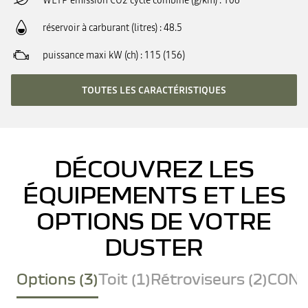
WLTP émission CO2 cycle combiné (g/km)
106
réservoir à carburant (litres)
48.5
puissance maxi kW (ch)
115 (156)
TOUTES LES CARACTÉRISTIQUES
DÉCOUVREZ LES
ÉQUIPEMENTS ET LES
OPTIONS DE VOTRE
DUSTER
Options (3)
Toit (1)
Rétroviseurs (2)
CONF