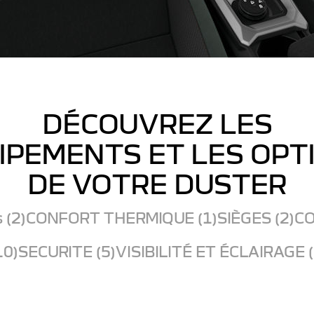
DÉCOUVREZ LES
IPEMENTS ET LES OPT
DE VOTRE DUSTER
 (2)
CONFORT THERMIQUE (1)
SIÈGES (2)
CO
10)
SECURITE (5)
VISIBILITÉ ET ÉCLAIRAGE (