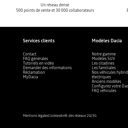
Un réseau dense
500 points de vente et 30 000 collaborateurs
Services clients
Modèles Dacia
Contact
Notre gamme
FAQ générales
Modèles SUV
Tutoriels en vidéo
Les citadines
Demander des informations
Les familiales
Réclamation
Nos véhicules hybrid
MyDacia
électriques
Anciens modèles
Configurez votre Dac
FAQ véhicules
Mentions légales
Cookies
Arrêt des réseaux 2G/3G