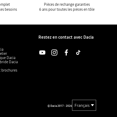
complet
Pièces de rechange garanties
les besoins
6 ans pour toutes les pièces en tôle
Restez en contact avec Dacia
cia
elier
ique Dacia
bride Dacia
et brochures
© Dacia 2017 - 2026