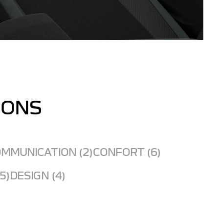
IONS
MMUNICATION (2)
CONFORT (6)
5)
DESIGN (4)