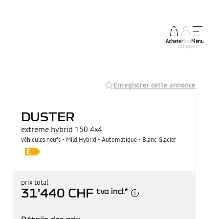
Acheter
Mon
Menu
compte
Enregistrer cette annonce
DUSTER
extreme hybrid 150 4x4
véhicules neufs - Mild Hybrid - Automatique - Blanc Glacier
prix total
31'440 CHF
tva incl.
*