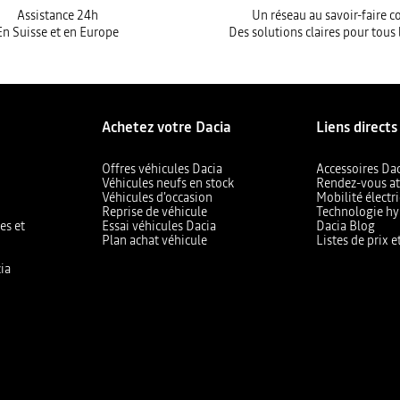
Assistance 24h
Un réseau au savoir-faire 
En Suisse et en Europe
Des solutions claires pour tous 
Achetez votre Dacia
Liens directs
Offres véhicules Dacia
Accessoires Da
Véhicules neufs en stock
Rendez-vous at
Véhicules d'occasion
Mobilité électr
Reprise de véhicule
Technologie hy
es et
Essai véhicules Dacia
Dacia Blog
Plan achat véhicule
Listes de prix 
ia