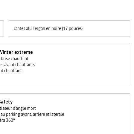
Jantes alu Tergan en noire (17 pouces)
Winter extreme
-brise chauffant
es avant chauffants
nt chauffant
Safety
tisseur d'angle mort
au parking avant, arrière et laterale
ra 360°