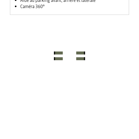
Aide au parking avant, arrière et laterale
Caméra 360°