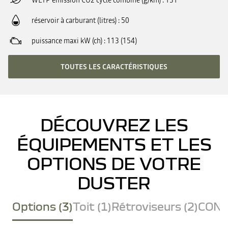
WLTP émission CO2 cycle combiné (g/km)
131
réservoir à carburant (litres)
50
puissance maxi kW (ch)
113 (154)
TOUTES LES CARACTÉRISTIQUES
DÉCOUVREZ LES
ÉQUIPEMENTS ET LES
OPTIONS DE VOTRE
DUSTER
Options (3)
Toit (1)
Rétroviseurs (2)
CONF