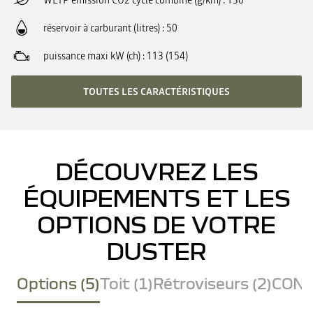
WLTP émission CO2 cycle combiné (g/km)
130
réservoir à carburant (litres)
50
puissance maxi kW (ch)
113 (154)
TOUTES LES CARACTÉRISTIQUES
DÉCOUVREZ LES
ÉQUIPEMENTS ET LES
OPTIONS DE VOTRE
DUSTER
Options (5)
Toit (1)
Rétroviseurs (2)
CONF