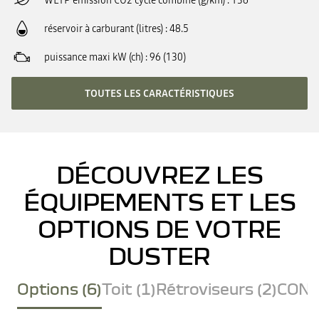
WLTP émission CO2 cycle combiné (g/km)
136
réservoir à carburant (litres)
48.5
puissance maxi kW (ch)
96 (130)
TOUTES LES CARACTÉRISTIQUES
DÉCOUVREZ LES
ÉQUIPEMENTS ET LES
OPTIONS DE VOTRE
DUSTER
Options (6)
Toit (1)
Rétroviseurs (2)
CONF