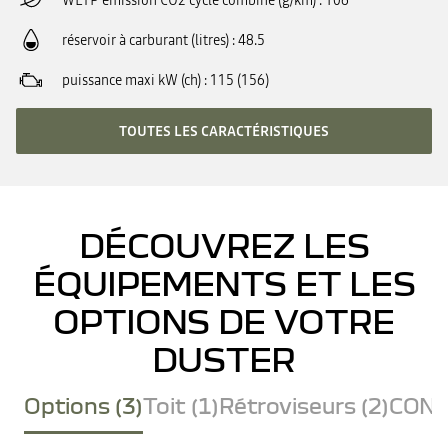
WLTP émission CO2 cycle combiné (g/km)
106
réservoir à carburant (litres)
48.5
puissance maxi kW (ch)
115 (156)
TOUTES LES CARACTÉRISTIQUES
DÉCOUVREZ LES
ÉQUIPEMENTS ET LES
OPTIONS DE VOTRE
DUSTER
Options (3)
Toit (1)
Rétroviseurs (2)
CONF