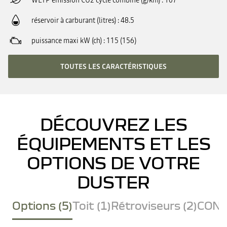
WLTP émission CO2 cycle combiné (g/km)
107
réservoir à carburant (litres)
48.5
puissance maxi kW (ch)
115 (156)
TOUTES LES CARACTÉRISTIQUES
DÉCOUVREZ LES
ÉQUIPEMENTS ET LES
OPTIONS DE VOTRE
DUSTER
Options (5)
Toit (1)
Rétroviseurs (2)
CONF