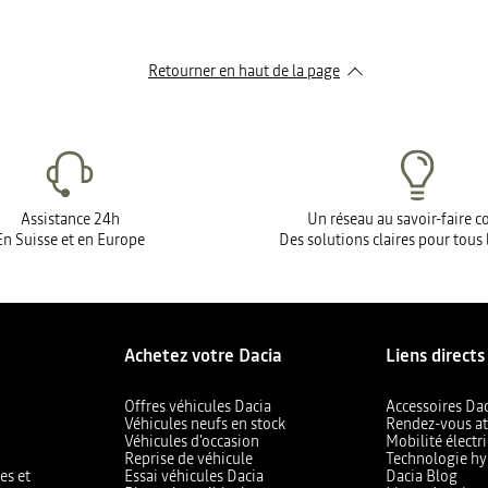
Retourner en haut de la page
Assistance 24h
Un réseau au savoir-faire 
En Suisse et en Europe
Des solutions claires pour tous 
Achetez votre Dacia
Liens directs
Offres véhicules Dacia
Accessoires Da
Véhicules neufs en stock
Rendez-vous at
Véhicules d'occasion
Mobilité électr
Reprise de véhicule
Technologie hy
es et
Essai véhicules Dacia
Dacia Blog