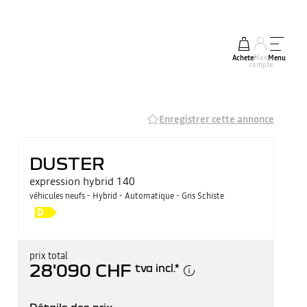
Acheter
Mon
Menu
compte
Enregistrer cette annonce
DUSTER
expression hybrid 140
véhicules neufs - Hybrid - Automatique - Gris Schiste
prix total
28'090 CHF
tva incl.
*