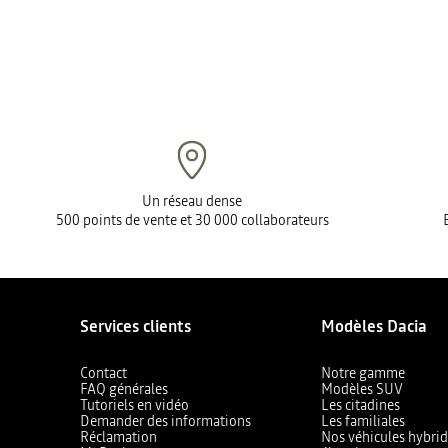
Un réseau dense
500 points de vente et 30 000 collaborateurs
Services clients
Modèles Dacia
Contact
Notre gamme
FAQ générales
Modèles SUV
Tutoriels en vidéo
Les citadines
Demander des informations
Les familiales
Réclamation
Nos véhicules hybrid