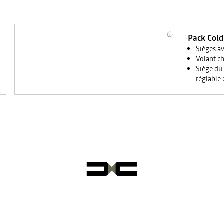
Pack Cold
Sièges a
Volant c
Siège du
réglable