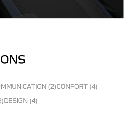
IONS
MMUNICATION (2)
CONFORT (4)
2)
DESIGN (4)