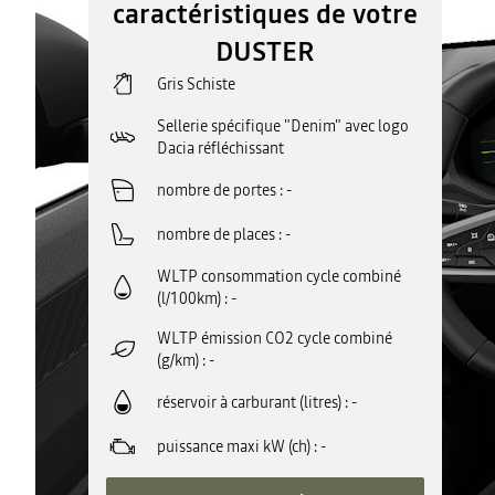
caractéristiques de votre
DUSTER
Gris Schiste
Sellerie spécifique "Denim" avec logo
Dacia réfléchissant
nombre de portes
-
nombre de places
-
WLTP consommation cycle combiné
(l/100km)
-
WLTP émission CO2 cycle combiné
(g/km)
-
réservoir à carburant (litres)
-
puissance maxi kW (ch)
-