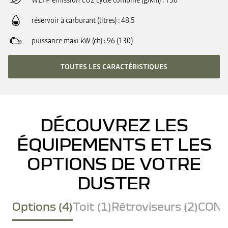
WLTP émission CO2 cycle combiné (g/km)
136
réservoir à carburant (litres)
48.5
puissance maxi kW (ch)
96 (130)
TOUTES LES CARACTÉRISTIQUES
DÉCOUVREZ LES
ÉQUIPEMENTS ET LES
OPTIONS DE VOTRE
DUSTER
Options (4)
Toit (1)
Rétroviseurs (2)
CONF