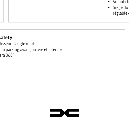
Volant c
Siège du
réglable
Safety
tisseur d'angle mort
au parking avant, arrière et laterale
ra 360°