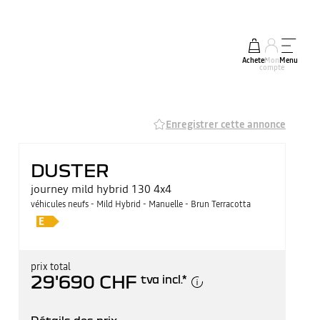
Acheter
Mon
Menu
compte
Enregistrer cette annonce
DUSTER
journey mild hybrid 130 4x4
véhicules neufs - Mild Hybrid - Manuelle - Brun Terracotta
prix total
29'690 CHF
tva incl.
*