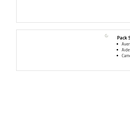
Pack 
Aver
Aide 
Camé