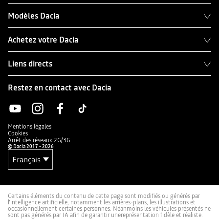
Modèles Dacia
Achetez votre Dacia
Liens directs
Restez en contact avec Dacia
Mentions légales
Cookies
Arrêt des réseaux 2G/3G
© Dacia 2017 - 2026
Certains éléments du contenu de cette page sont modifiés ou générés par
l'intelligence artificielle, notamment les arrières-plans, les illustrations et
occasionnellement certaines personnes. Néanmoins les véhicules présentés ne
sont pas générés par IA afin de garantir unereprésentation fidèle et réaliste.