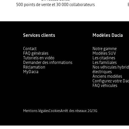
500 points de vente et 30 000 collaborateurs
Services clients
Modèles Dacia
Contact
Notre gamme
FAQ générales
Modèles SUV
Tutoriels en vidéo
Les citadines
Demander des informations
Les familiales
Réclamation
Nos véhicules hybrid
MyDacia
électriques
Anciens modèles
Configurez votre Dac
FAQ véhicules
Mentions légales
Cookies
Arrêt des réseaux 2G/3G