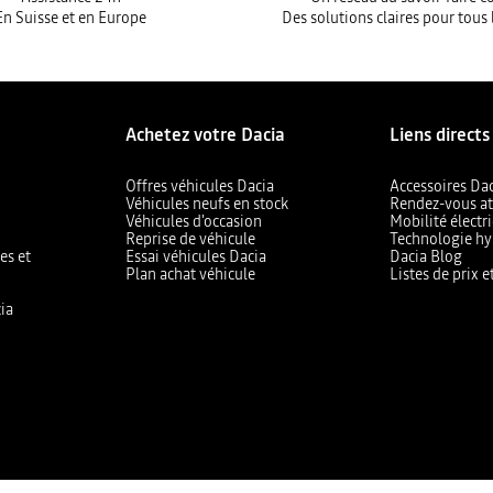
En Suisse et en Europe
Des solutions claires pour tous 
Achetez votre Dacia
Liens directs
Offres véhicules Dacia
Accessoires Da
Véhicules neufs en stock
Rendez-vous at
Véhicules d'occasion
Mobilité électr
Reprise de véhicule
Technologie hy
es et
Essai véhicules Dacia
Dacia Blog
Plan achat véhicule
Listes de prix 
ia