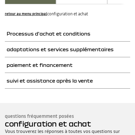
configuration et achat
retour au menu principal
Processus d'achat et conditions
OÙ PUIS-JE ACHETER UN VÉHICULE DACIA?
adaptations et services supplémentaires
J'AI CONFIGURÉ UN VÉHICULE DACIA. QUELLES SONT LES
PROCHAINES ÉTAPES?
PUIS-JE ESSAYER UN VÉHICULE DACIA AVANT DE L'ACHETER?
COMMENT COMMANDER DES ACCESSOIRES POUR MON
paiement et financement
VÉHICULE?
J'AIMERAIS ÉCHANGER MON VÉHICULE ACTUEL. QUE DOIS-JE
POURRAI-JE ENCORE MODIFIER LA CONFIGURATION DE MON
FAIRE POUR CELA?
VÉHICULE PAR LA SUITE?
COMMENT PUIS-JE OBTENIR UN FINANCEMENT POUR MON
suivi et assistance après la vente
VÉHICULE DACIA?
À QUI DOIS-JE M'ADRESSER SI J'AI UNE QUESTION?
questions fréquemment posées
configuration et achat
Vous trouverez les réponses à toutes vos questions sur