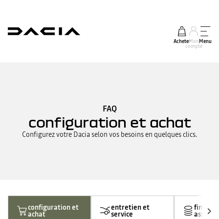
Acheter
Mon
Menu
compte
FAQ
configuration et achat
Configurez votre Dacia selon vos besoins en quelques clics.
configuration et
entretien et
finance
achat
service
assuran