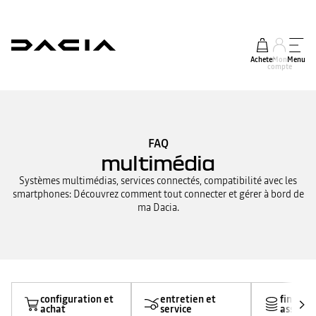
Acheter
Mon
Menu
compte
FAQ
multimédia
Systèmes multimédias, services connectés, compatibilité avec les
smartphones: Découvrez comment tout connecter et gérer à bord de
ma Dacia.
configuration et
entretien et
finance
achat
service
assuran