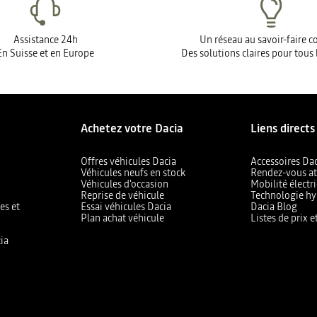
Assistance 24h
Un réseau au savoir-faire 
En Suisse et en Europe
Des solutions claires pour tous 
Achetez votre Dacia
Liens directs
Offres véhicules Dacia
Accessoires Da
Véhicules neufs en stock
Rendez-vous at
Véhicules d'occasion
Mobilité électr
Reprise de véhicule
Technologie hy
es et
Essai véhicules Dacia
Dacia Blog
Plan achat véhicule
Listes de prix 
ia