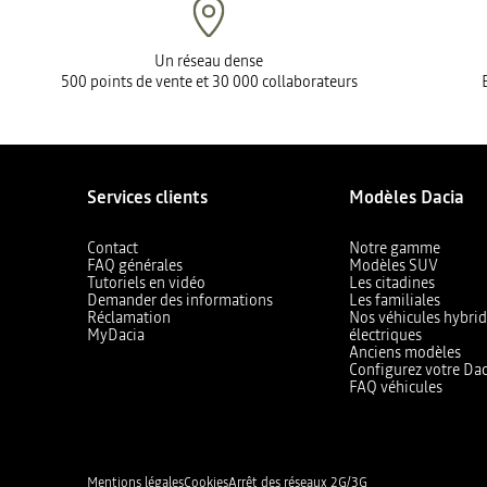
Un réseau dense
500 points de vente et 30 000 collaborateurs
Services clients
Modèles Dacia
Contact
Notre gamme
FAQ générales
Modèles SUV
Tutoriels en vidéo
Les citadines
Demander des informations
Les familiales
Réclamation
Nos véhicules hybrid
MyDacia
électriques
Anciens modèles
Configurez votre Dac
FAQ véhicules
Mentions légales
Cookies
Arrêt des réseaux 2G/3G