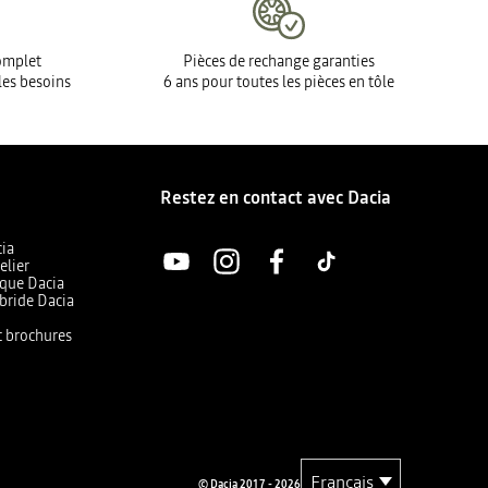
complet
Pièces de rechange garanties
les besoins
6 ans pour toutes les pièces en tôle
Restez en contact avec Dacia
cia
elier
ique Dacia
bride Dacia
et brochures
© Dacia 2017 - 2026