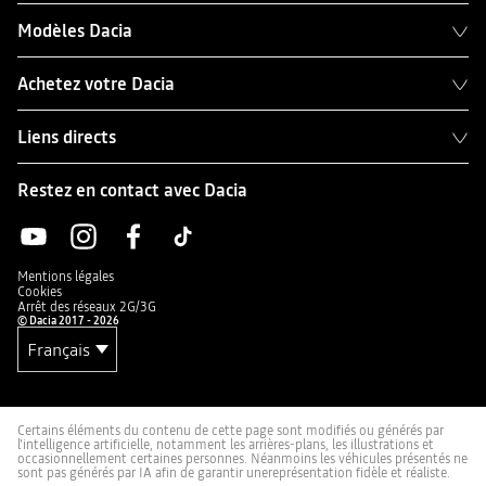
Modèles Dacia
Achetez votre Dacia
Liens directs
Restez en contact avec Dacia
Mentions légales
Cookies
Arrêt des réseaux 2G/3G
© Dacia 2017 - 2026
Certains éléments du contenu de cette page sont modifiés ou générés par
l'intelligence artificielle, notamment les arrières-plans, les illustrations et
occasionnellement certaines personnes. Néanmoins les véhicules présentés ne
sont pas générés par IA afin de garantir unereprésentation fidèle et réaliste.