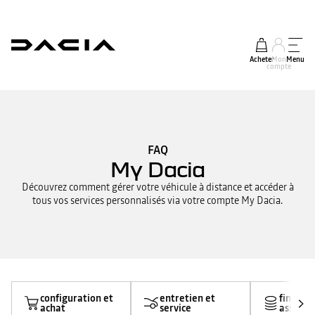
Acheter
Mon
Menu
compte
FAQ
My Dacia
Découvrez comment gérer votre véhicule à distance et accéder à
tous vos services personnalisés via votre compte My Dacia.
configuration et
entretien et
finance
achat
service
assuran