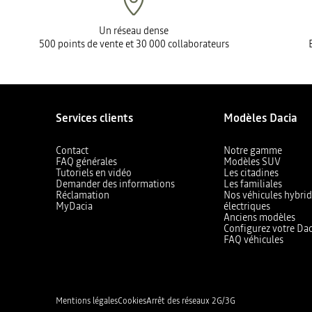
Un réseau dense
500 points de vente et 30 000 collaborateurs
Services clients
Modèles Dacia
Contact
Notre gamme
FAQ générales
Modèles SUV
Tutoriels en vidéo
Les citadines
Demander des informations
Les familiales
Réclamation
Nos véhicules hybrid
MyDacia
électriques
Anciens modèles
Configurez votre Dac
FAQ véhicules
Mentions légales
Cookies
Arrêt des réseaux 2G/3G