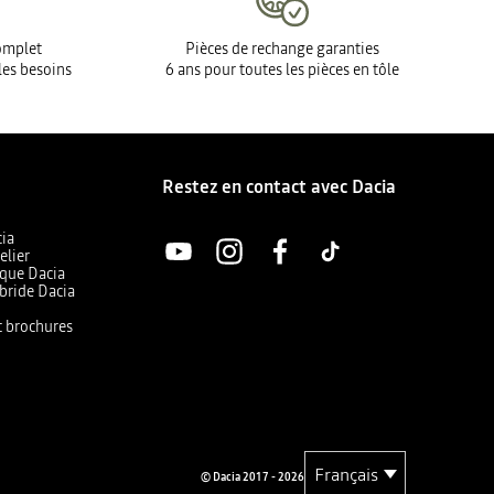
complet
Pièces de rechange garanties
les besoins
6 ans pour toutes les pièces en tôle
Restez en contact avec Dacia
cia
elier
ique Dacia
bride Dacia
et brochures
© Dacia 2017 - 2026