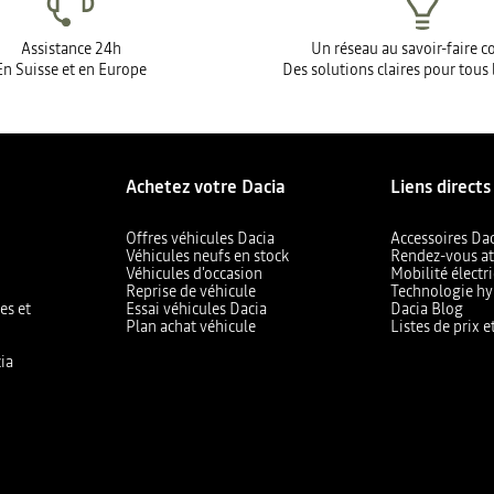
Assistance 24h
Un réseau au savoir-faire 
En Suisse et en Europe
Des solutions claires pour tous 
Achetez votre Dacia
Liens directs
Offres véhicules Dacia
Accessoires Da
Véhicules neufs en stock
Rendez-vous at
Véhicules d'occasion
Mobilité électr
Reprise de véhicule
Technologie hy
es et
Essai véhicules Dacia
Dacia Blog
Plan achat véhicule
Listes de prix 
ia