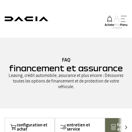
Acheter
Mon
Menu
compte
FAQ
financement et assurance
Leasing, crédit automobile, assurance et plus encore : Découvrez
toutes les options de financement et de protection de votre
véhicule.
configuration et
entretien et
finance
achat
service
assuran