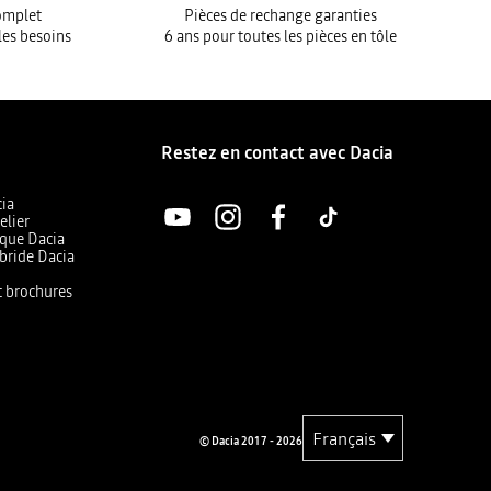
complet
Pièces de rechange garanties
les besoins
6 ans pour toutes les pièces en tôle
Restez en contact avec Dacia
cia
elier
ique Dacia
bride Dacia
et brochures
© Dacia 2017 - 2026