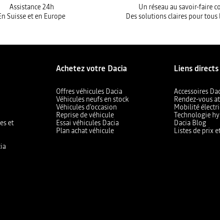
Assistance 24h
Un réseau au savoir-faire 
En Suisse et en Europe
Des solutions claires pour tous 
Achetez votre Dacia
Liens directs
Offres véhicules Dacia
Accessoires Da
Véhicules neufs en stock
Rendez-vous at
Véhicules d'occasion
Mobilité électr
Reprise de véhicule
Technologie hy
es et
Essai véhicules Dacia
Dacia Blog
Plan achat véhicule
Listes de prix 
ia