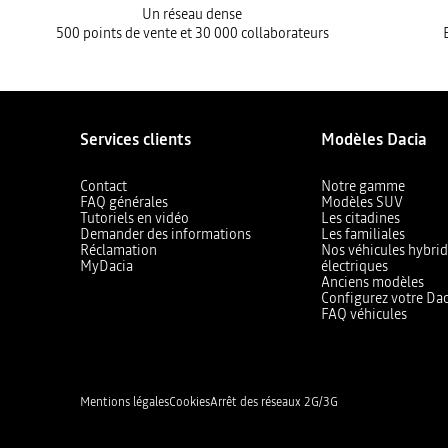
Un réseau dense
500 points de vente et 30 000 collaborateurs
Services clients
Modèles Dacia
Contact
Notre gamme
FAQ générales
Modèles SUV
Tutoriels en vidéo
Les citadines
Demander des informations
Les familiales
Réclamation
Nos véhicules hybrid
MyDacia
électriques
Anciens modèles
Configurez votre Dac
FAQ véhicules
Mentions légales
Cookies
Arrêt des réseaux 2G/3G