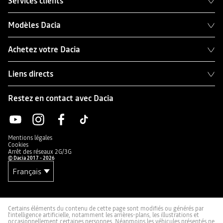
Services clients
Modèles Dacia
Achetez votre Dacia
Liens directs
Restez en contact avec Dacia
Mentions légales
Cookies
Arrêt des réseaux 2G/3G
© Dacia 2017 - 2026
Certains éléments du contenu de cette page sont modifiés ou générés par
l'intelligence artificielle, notamment les arrières-plans, les illustrations et
occasionnellement certaines personnes. Néanmoins les véhicules présentés ne