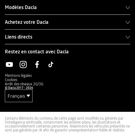
Modèles Dacia
Achetez votre Dacia
Liens directs
Restez en contact avec Dacia
Mentions légales
Cookies
Arrêt des réseaux 2G/3G
© Dacia 2017 - 2026
Certains éléments du contenu de cette page sont modifiés ou générés par
l'intelligence artificielle, notamment les arrières-plans, les illustrations et
occasionnellement certaines personnes. Néanmoins les véhicules présentés ne
sont pas générés par IA afin de garantir unereprésentation fidèle et réaliste.