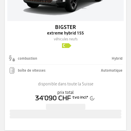
BIGSTER
extreme hybrid 155
véhicules neufs
combustion
Hybrid
boîte de vitesses
Automatique
disponible dans toute la Suisse
prix total
34'090 CHF
tva incl.
*