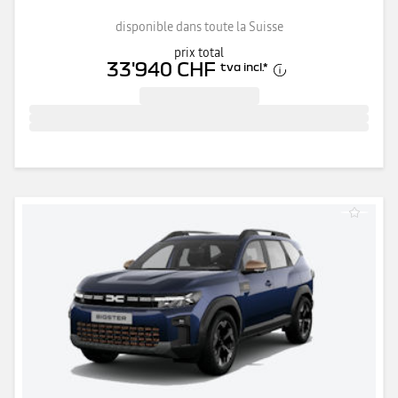
disponible dans toute la Suisse
prix total
33'940 CHF
tva incl.
*