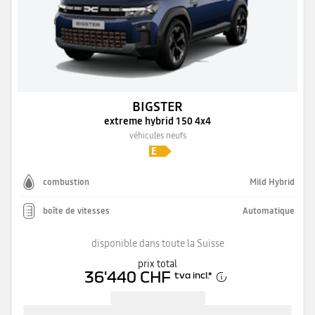
BIGSTER
extreme hybrid 150 4x4
véhicules neufs
combustion
Mild Hybrid
boîte de vitesses
Automatique
disponible dans toute la Suisse
prix total
36'440 CHF
tva incl.
*