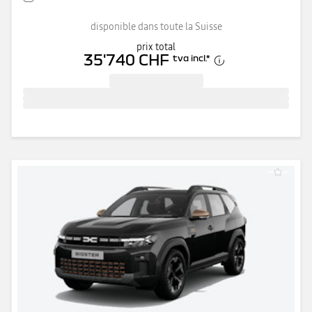
disponible dans toute la Suisse
prix total
35'740 CHF
tva incl.
*