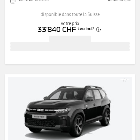
disponible dans toute la Suisse
votre prix
33'840 CHF
tva incl.
*