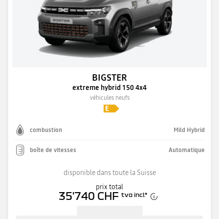
BIGSTER
extreme hybrid 150 4x4
véhicules neufs
combustion
Mild Hybrid
boîte de vitesses
Automatique
disponible dans toute la Suisse
prix total
35'740 CHF
tva incl.
*