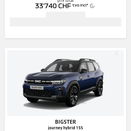
prix total
33'740 CHF
tva incl.
*
BIGSTER
journey hybrid 155