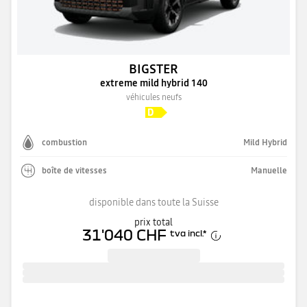
BIGSTER
extreme mild hybrid 140
véhicules neufs
combustion
Mild Hybrid
boîte de vitesses
Manuelle
disponible dans toute la Suisse
prix total
31'040 CHF
tva incl.
*