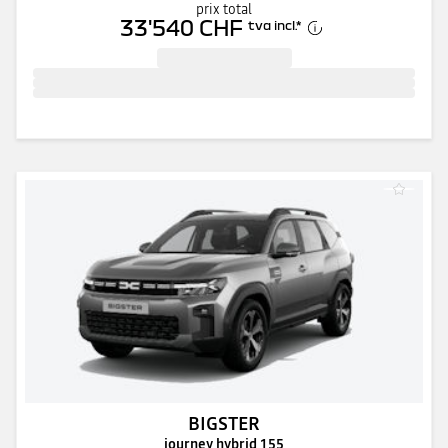
prix total
33'540 CHF
tva incl.
*
BIGSTER
journey hybrid 155