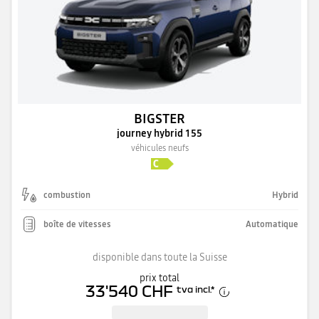
BIGSTER
journey hybrid 155
véhicules neufs
combustion
Hybrid
boîte de vitesses
Automatique
disponible dans toute la Suisse
prix total
33'540 CHF
tva incl.
*