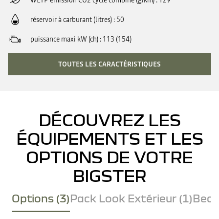
WLTP émission CO2 cycle combiné (g/km)
129
réservoir à carburant (litres)
50
puissance maxi kW (ch)
113 (154)
TOUTES LES CARACTÉRISTIQUES
DÉCOUVREZ LES
ÉQUIPEMENTS ET LES
OPTIONS DE VOTRE
BIGSTER
Options (3)
Pack Look Extérieur (1)
Becq