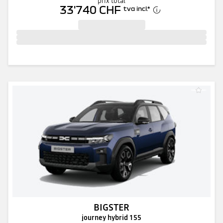
prix total
33'740 CHF
tva incl.
*
BIGSTER
journey hybrid 155