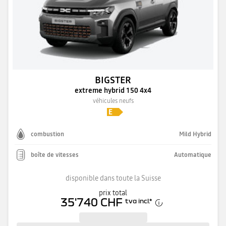
BIGSTER
extreme hybrid 150 4x4
véhicules neufs
combustion
Mild Hybrid
boîte de vitesses
Automatique
disponible dans toute la Suisse
prix total
35'740 CHF
tva incl.
*