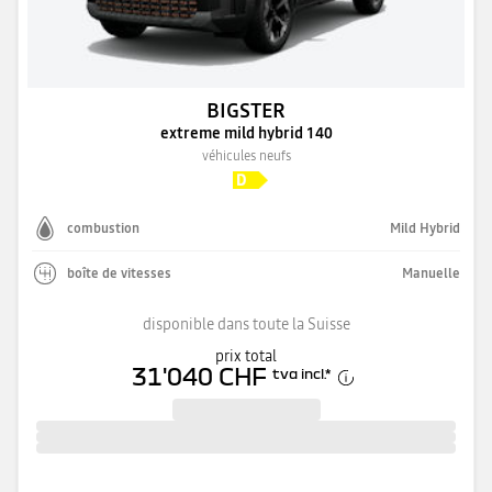
BIGSTER
extreme mild hybrid 140
véhicules neufs
combustion
Mild Hybrid
boîte de vitesses
Manuelle
disponible dans toute la Suisse
prix total
31'040 CHF
tva incl.
*