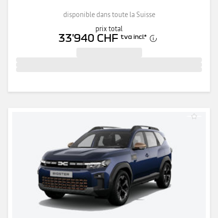
disponible dans toute la Suisse
prix total
33'940 CHF
tva incl.
*