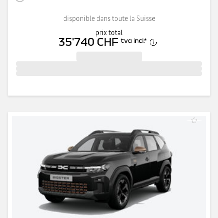
disponible dans toute la Suisse
prix total
35'740 CHF
tva incl.
*