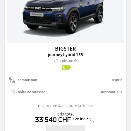
BIGSTER
journey hybrid 155
véhicules neufs
combustion
Hybrid
boîte de vitesses
Automatique
disponible dans toute la Suisse
prix total
33'540 CHF
tva incl.
*