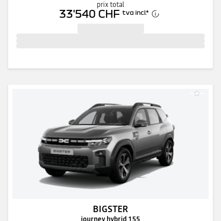
prix total
33'540 CHF
tva incl.
*
BIGSTER
journey hybrid 155