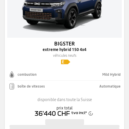
BIGSTER
extreme hybrid 150 4x4
véhicules neufs
combustion
Mild Hybrid
boîte de vitesses
Automatique
disponible dans toute la Suisse
prix total
36'440 CHF
tva incl.
*