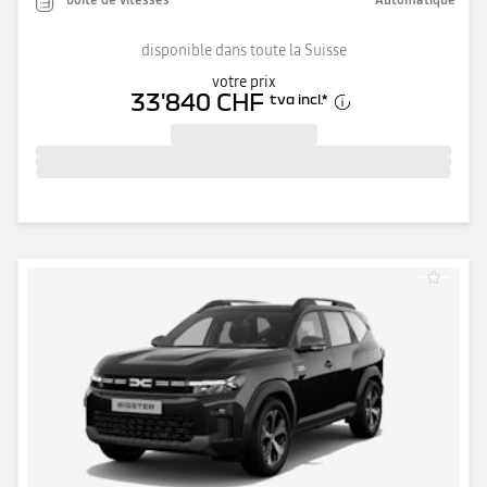
disponible dans toute la Suisse
votre prix
33'840 CHF
tva incl.
*