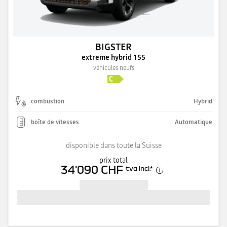
BIGSTER
extreme hybrid 155
véhicules neufs
combustion
Hybrid
boîte de vitesses
Automatique
disponible dans toute la Suisse
prix total
34'090 CHF
tva incl.
*