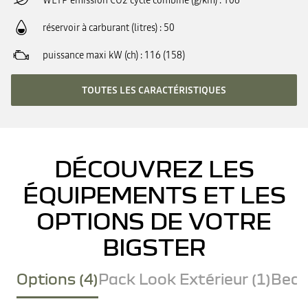
WLTP émission CO2 cycle combiné (g/km)
106
réservoir à carburant (litres)
50
puissance maxi kW (ch)
116 (158)
TOUTES LES CARACTÉRISTIQUES
DÉCOUVREZ LES
ÉQUIPEMENTS ET LES
OPTIONS DE VOTRE
BIGSTER
Options (4)
Pack Look Extérieur (1)
Becq